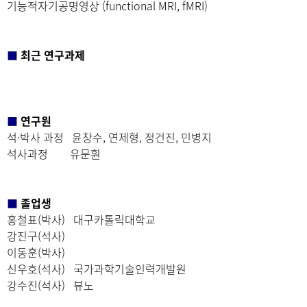
기능적자기공명영상 (functional MRI, fMRI)
■
최근 연구과제
■
연구원
석·박사 과정 윤창수, 연제형, 정건진, 민병지
석사과정 유문훤
■
졸업생
홍철표(박사) 대구카톨릭대학교
강진구(석사)
이동훈(박사)
신우호(석사) 국가과학기술인력개발원
강수진(석사) 뷰노