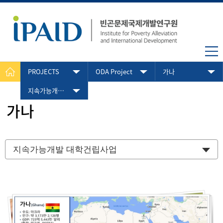
PROJECTS
ODA Project
가나
지속가능개발 대학건립사업
가나